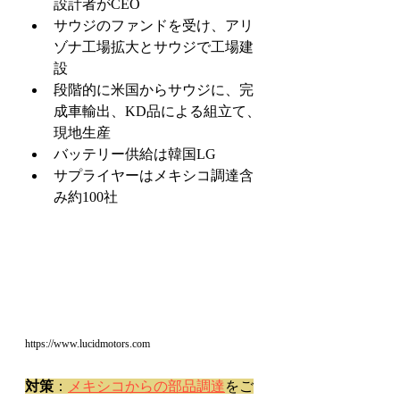
設計者がCEO
サウジのファンドを受け、アリ
ゾナ工場拡大とサウジで工場建
設
段階的に米国からサウジに、完
成車輸出、KD品による組立て、
現地生産
バッテリー供給は韓国LG
サプライヤーはメキシコ調達含
み約100社
https://www.lucidmotors.com
対策
：
メキシコからの部品調達
をご