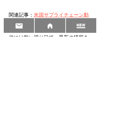
関連記事：
米国サプライチェーン動
向レポート7
他には無い切り口で、最新の情報を
これからもお届して参ります。
伊藤　悟　Satoru Ito　
Synergy Works
sato.ito@sywk.net
www.sywk.net