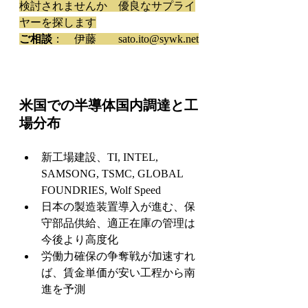
検討されませんか　優良なサプライ
ヤーを探します
ご相談
：　伊藤　　sato.ito@sywk.net
米国での半導体国内調達と工
場分布
新工場建設、TI, INTEL, 
SAMSONG, TSMC, GLOBAL 
FOUNDRIES, Wolf Speed 
日本の製造装置導入が進む、保
守部品供給、適正在庫の管理は
今後より高度化
労働力確保の争奪戦が加速すれ
ば、賃金単価が安い工程から南
進を予測