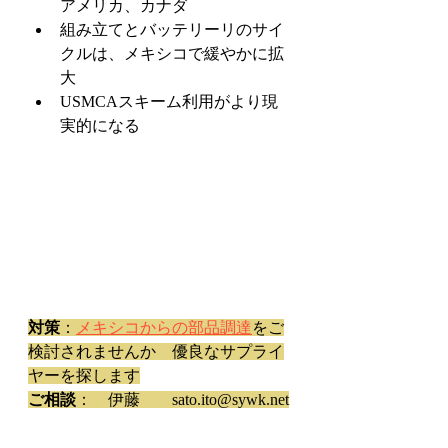
アメリカ、カナダ
組み立てとバッテリーリのサイ
クルは、メキシコで緩やかに拡
大
USMCAスキーム利用がより現
実的になる
対策
：
メキシコからの部品調達
をご
検討されませんか　優良なサプライ
ヤーを探します
ご相談
：　伊藤　　sato.ito@sywk.net