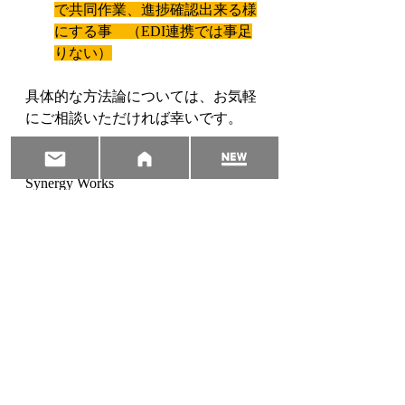
で共同作業、進捗確認出来る様
にする事　（EDI連携では事足
りない）
具体的な方法論については、お気軽
にご相談いただければ幸いです。
伊藤　悟　Satoru Ito　
Synergy Works
sato.ito@sywk.net