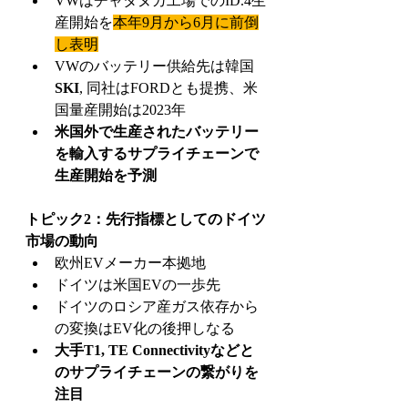
VWはチャタヌガ工場でのID.4生
産開始を
本年9月から6月に前倒
し表明
VWのバッテリー供給先は韓国
SKI
, 同社はFORDとも提携、米
国量産開始は2023年
米国外で生産されたバッテリー
を輸入するサプライチェーンで
生産開始を予測
トピック2：先行指標としてのドイツ
市場の動向
欧州EVメーカー本拠地
ドイツは米国EVの一歩先
ドイツのロシア産ガス依存から
の変換はEV化の後押しなる
大手T1, TE Connectivityなどと
のサプライチェーンの繋がりを
注目