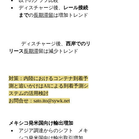
以下のグラフ比較
ディスチャージ後、
レール接続
まで
の
長期滞留
は増加トレンド
	ディスチャージ後、
西岸でのリ
リース
長期滞
留は減少トレンド
対策：内陸におけるコンテナ到着予
測と追いかけはAIによる到着予測シ
ステムの活用検討
お問合せ：sato.ito@sywk.net
メキシコ発米国向け輸出増加
アジア調達からのシフト　メキ
シコ発米国向け輸出取引増加