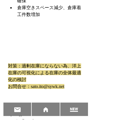
確保
倉庫空きスペース減少、倉庫着
工件数増加
対策：過剰在庫にならない為、洋上
在庫の可視化による在庫の全体最適
化の検討
お問合せ：sato.ito@sywk.net
伊藤　悟　Satoru Ito　
Synergy Works
sato.ito@sywk.net
www.sywk.net