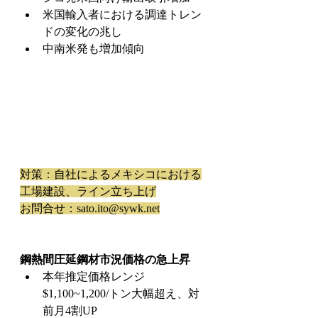
米国輸入者における調達トレン
ドの変化の兆し
中南米発も増加傾向
対策：自社によるメキシコにおける
工場建設、ライン立ち上げ
お問合せ：sato.ito@sywk.net
鋼熱間圧延鋼材市況価格の急上昇
本年推定価格レンジ
$1,100~1,200/トン大幅超え、対
前月4割UP